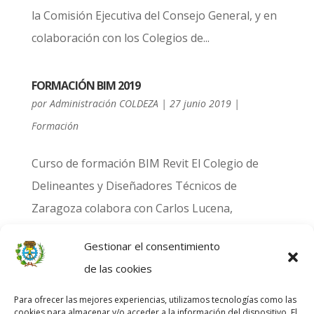
la Comisión Ejecutiva del Consejo General, y en
colaboración con los Colegios de...
FORMACIÓN BIM 2019
por
Administración COLDEZA
|
27 junio 2019
|
Formación
Curso de formación BIM Revit El Colegio de
Delineantes y Diseñadores Técnicos de
Zaragoza colabora con Carlos Lucena,
formador designado por Autodesk, para
Gestionar el consentimiento
preparar a nuestros colegiados Delineantes
de las cookies
Proyectistas y Técnicos Superiores en
Proyectos. Con Diploma de...
Para ofrecer las mejores experiencias, utilizamos tecnologías como las
cookies para almacenar y/o acceder a la información del dispositivo. El