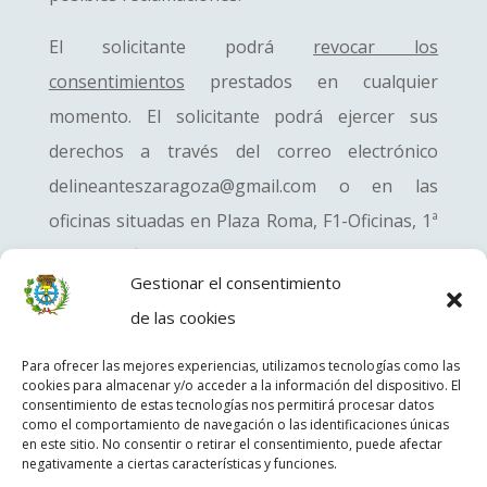
El solicitante podrá
revocar los
consentimientos
prestados en cualquier
momento. El solicitante podrá ejercer sus
derechos a través del correo electrónico
delineanteszaragoza@gmail.com o en las
oficinas situadas en Plaza Roma, F1-Oficinas, 1ª
Planta, Oficina 13, Código Postal 50010 de
Gestionar el consentimiento
Zaragoza, adjuntando fotocopia del DNI e
de las cookies
indicando el derecho que ejercita. Ud. también
podrá presentar una reclamación ante la
Para ofrecer las mejores experiencias, utilizamos tecnologías como las
cookies para almacenar y/o acceder a la información del dispositivo. El
Agencia Española de Protección de Datos.
consentimiento de estas tecnologías nos permitirá procesar datos
como el comportamiento de navegación o las identificaciones únicas
en este sitio. No consentir o retirar el consentimiento, puede afectar
negativamente a ciertas características y funciones.