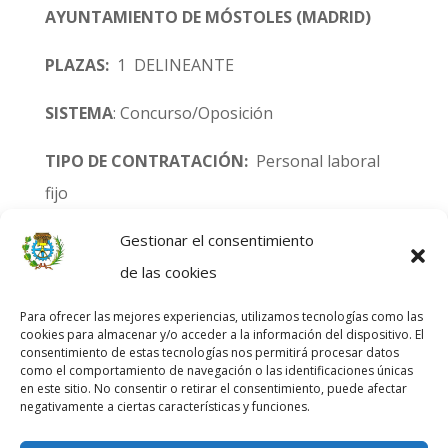
AYUNTAMIENTO DE MÓSTOLES (MADRID)
PLAZAS:
1 DELINEANTE
SISTEMA
: Concurso/Oposición
TIPO DE CONTRATACIÓN:
Personal laboral
fijo
Fin del plazo de presentación de solicitudes:
Gestionar el consentimiento
20 días hábiles tras la publicación en el BOE
de las cookies
Para ofrecer las mejores experiencias, utilizamos tecnologías como las
Referencia:
BOE 3 DE JULIO DE 2023
cookies para almacenar y/o acceder a la información del dispositivo. El
consentimiento de estas tecnologías nos permitirá procesar datos
como el comportamiento de navegación o las identificaciones únicas
en este sitio. No consentir o retirar el consentimiento, puede afectar
negativamente a ciertas características y funciones.