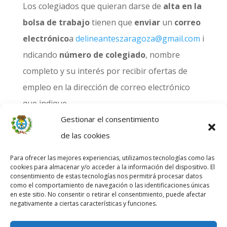
Los colegiados que quieran darse de
alta en la
bolsa
de trabajo
tienen que
enviar
un
correo
electrónico
a
delineanteszaragoza@gmail.com
i
ndicando
número de colegiado
, nombre
completo y su interés por recibir ofertas de
empleo en la dirección de correo electrónico
que indique.
Gestionar el consentimiento
Interesados en colegiarse pueden ampliar
de las cookies
información en la
Ventanilla Única
de la web del
Para ofrecer las mejores experiencias, utilizamos tecnologías como las
colegio.
cookies para almacenar y/o acceder a la información del dispositivo. El
consentimiento de estas tecnologías nos permitirá procesar datos
como el comportamiento de navegación o las identificaciones únicas
en este sitio. No consentir o retirar el consentimiento, puede afectar
negativamente a ciertas características y funciones.